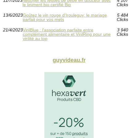
11/7/2023
Nettoyer les fesses de bébé en douceur avec
4 107
le liniment bio certifié Bio
Clicks
13/6/2023
Goûtez le vin rouge d'Irouleguy: le mariage
5 484
parfait pour vos mets
Clicks
21/4/2023
VirilBlue : l'association parfaite entre
3 940
complément alimentaire et VirilRing pour une
Clicks
virilité au top
guyvideau.fr