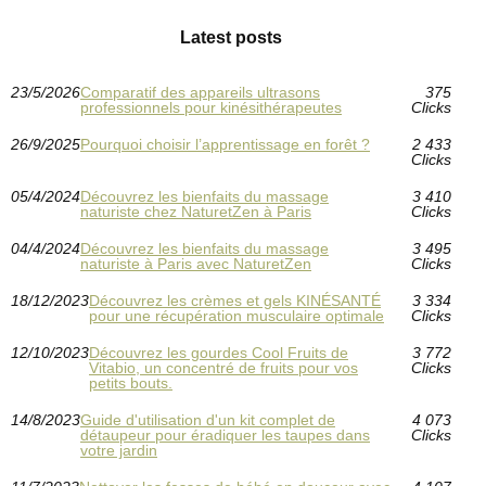
Latest posts
23/5/2026
Comparatif des appareils ultrasons
375
professionnels pour kinésithérapeutes
Clicks
26/9/2025
Pourquoi choisir l’apprentissage en forêt ?
2 433
Clicks
05/4/2024
Découvrez les bienfaits du massage
3 410
naturiste chez NaturetZen à Paris
Clicks
04/4/2024
Découvrez les bienfaits du massage
3 495
naturiste à Paris avec NaturetZen
Clicks
18/12/2023
Découvrez les crèmes et gels KINÉSANTÉ
3 334
pour une récupération musculaire optimale
Clicks
12/10/2023
Découvrez les gourdes Cool Fruits de
3 772
Vitabio, un concentré de fruits pour vos
Clicks
petits bouts.
14/8/2023
Guide d'utilisation d'un kit complet de
4 073
détaupeur pour éradiquer les taupes dans
Clicks
votre jardin