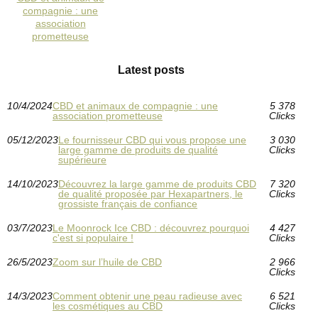
compagnie : une
association
prometteuse
Latest posts
10/4/2024
CBD et animaux de compagnie : une
5 378
association prometteuse
Clicks
05/12/2023
Le fournisseur CBD qui vous propose une
3 030
large gamme de produits de qualité
Clicks
supérieure
14/10/2023
Découvrez la large gamme de produits CBD
7 320
de qualité proposée par Hexapartners, le
Clicks
grossiste français de confiance
03/7/2023
Le Moonrock Ice CBD : découvrez pourquoi
4 427
c'est si populaire !
Clicks
26/5/2023
Zoom sur l’huile de CBD
2 966
Clicks
14/3/2023
Comment obtenir une peau radieuse avec
6 521
les cosmétiques au CBD
Clicks