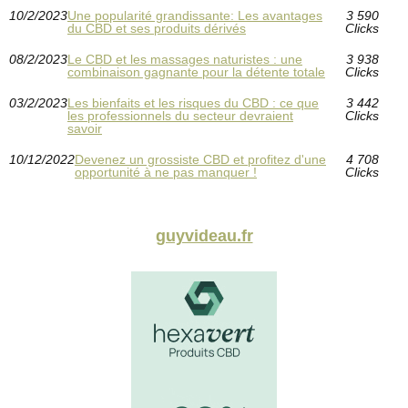
10/2/2023
Une popularité grandissante: Les avantages
3 590
du CBD et ses produits dérivés
Clicks
08/2/2023
Le CBD et les massages naturistes : une
3 938
combinaison gagnante pour la détente totale
Clicks
03/2/2023
Les bienfaits et les risques du CBD : ce que
3 442
les professionnels du secteur devraient
Clicks
savoir
10/12/2022
Devenez un grossiste CBD et profitez d'une
4 708
opportunité à ne pas manquer !
Clicks
guyvideau.fr