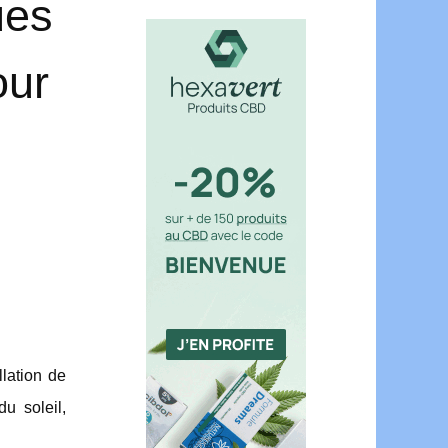
ues
our
llation de
u soleil,