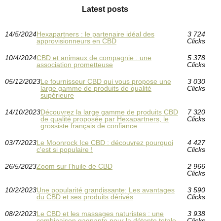
Latest posts
14/5/2024
Hexapartners : le partenaire idéal des
3 724
approvisionneurs en CBD
Clicks
10/4/2024
CBD et animaux de compagnie : une
5 378
association prometteuse
Clicks
05/12/2023
Le fournisseur CBD qui vous propose une
3 030
large gamme de produits de qualité
Clicks
supérieure
14/10/2023
Découvrez la large gamme de produits CBD
7 320
de qualité proposée par Hexapartners, le
Clicks
grossiste français de confiance
03/7/2023
Le Moonrock Ice CBD : découvrez pourquoi
4 427
c'est si populaire !
Clicks
26/5/2023
Zoom sur l’huile de CBD
2 966
Clicks
10/2/2023
Une popularité grandissante: Les avantages
3 590
du CBD et ses produits dérivés
Clicks
08/2/2023
Le CBD et les massages naturistes : une
3 938
combinaison gagnante pour la détente totale
Clicks