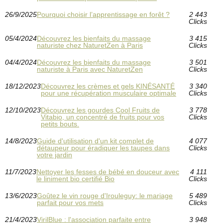
26/9/2025
Pourquoi choisir l’apprentissage en forêt ?
2 443
Clicks
05/4/2024
Découvrez les bienfaits du massage
3 415
naturiste chez NaturetZen à Paris
Clicks
04/4/2024
Découvrez les bienfaits du massage
3 501
naturiste à Paris avec NaturetZen
Clicks
18/12/2023
Découvrez les crèmes et gels KINÉSANTÉ
3 340
pour une récupération musculaire optimale
Clicks
12/10/2023
Découvrez les gourdes Cool Fruits de
3 778
Vitabio, un concentré de fruits pour vos
Clicks
petits bouts.
14/8/2023
Guide d'utilisation d'un kit complet de
4 077
détaupeur pour éradiquer les taupes dans
Clicks
votre jardin
11/7/2023
Nettoyer les fesses de bébé en douceur avec
4 111
le liniment bio certifié Bio
Clicks
13/6/2023
Goûtez le vin rouge d'Irouleguy: le mariage
5 489
parfait pour vos mets
Clicks
21/4/2023
VirilBlue : l'association parfaite entre
3 948